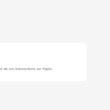
té de vos transactions sur Yapla.
ouvrir Yapla
Données personnelles