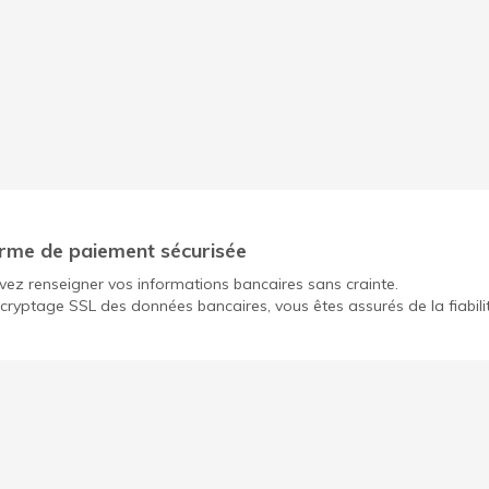
rme de paiement sécurisée
ez renseigner vos informations bancaires sans crainte.
cryptage SSL des données bancaires, vous êtes assurés de la fiabili
Ouvrir un compte gratuit pour mon OBNL
Déc